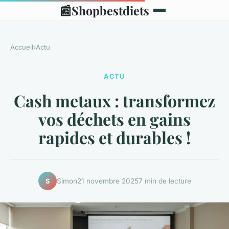
📰
Shopbestdiets
Accueil
›
Actu
ACTU
Cash metaux : transformez
vos déchets en gains
rapides et durables !
Simon
21 novembre 2025
7 min de lecture
S