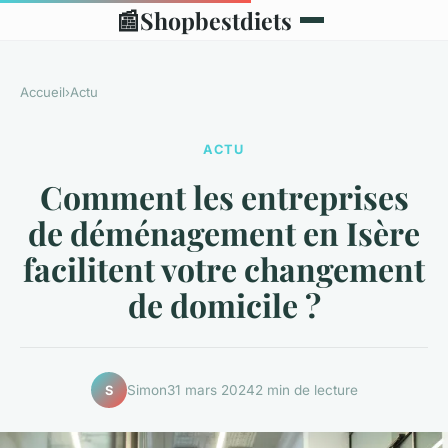
📰
Shopbestdiets
Accueil
›
Actu
ACTU
Comment les entreprises
de déménagement en Isère
facilitent votre changement
de domicile ?
Simon
31 mars 2024
2 min de lecture
S