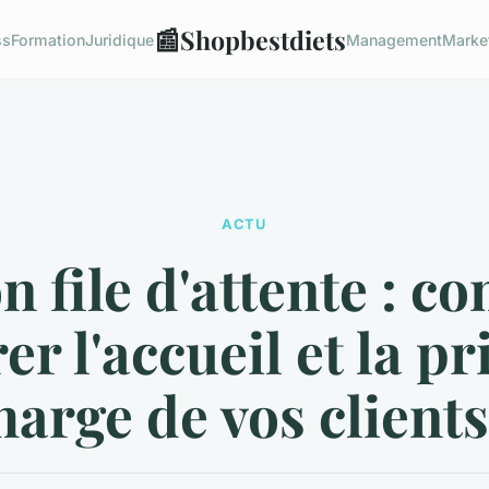
📰
Shopbestdiets
ss
Formation
Juridique
Management
Marke
ACTU
n file d'attente : 
er l'accueil et la pr
harge de vos clients