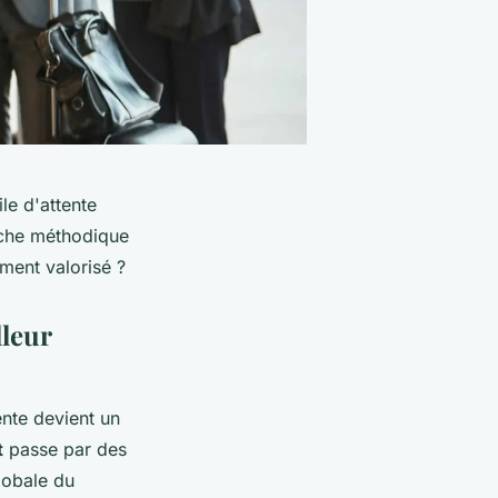
ile d'attente
oche méthodique
oment valorisé ?
lleur
ente devient un
t
passe par des
globale du