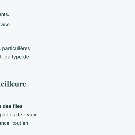
nts.
rvice.
 particulières
nt, du type de
eilleure
 des files
pables de réagir
ence, tout en