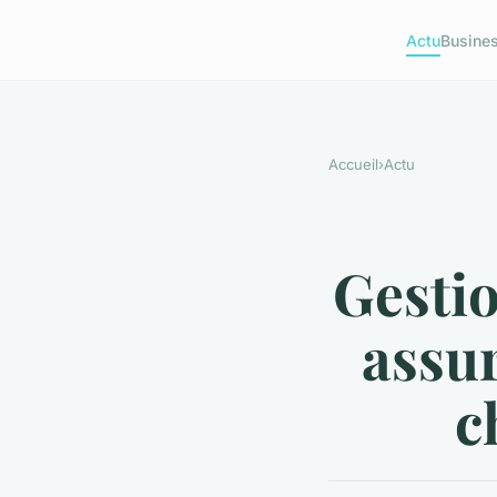
Actu
Busine
Accueil
›
Actu
Gestio
assur
c