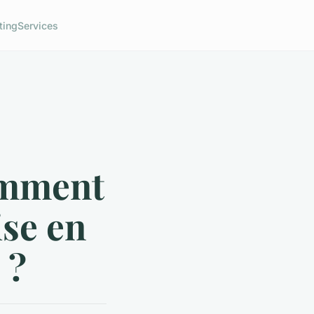
ting
Services
comment
ise en
 ?