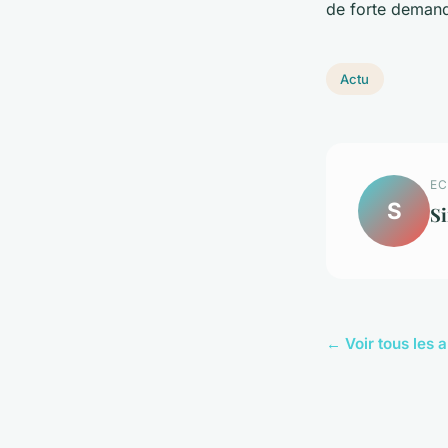
de forte demande
Actu
EC
S
S
← Voir tous les a