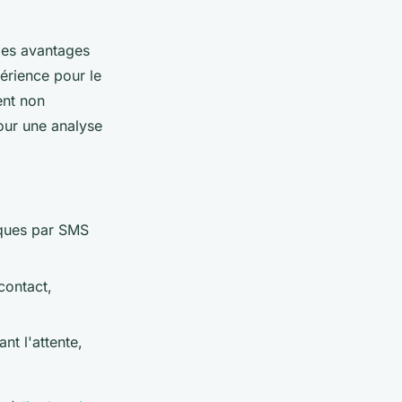
des avantages
érience pour le
ent non
pour une analyse
iques par SMS
contact,
nt l'attente,