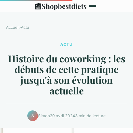
📰
Shopbestdiets
Accueil
›
Actu
ACTU
Histoire du coworking : les
débuts de cette pratique
jusqu'à son évolution
actuelle
Simon
29 avril 2024
3 min de lecture
S