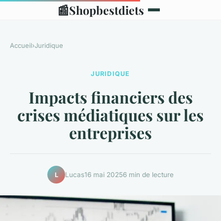
📰
Shopbestdiets
Accueil
›
Juridique
JURIDIQUE
Impacts financiers des
crises médiatiques sur les
entreprises
Lucas
16 mai 2025
6 min de lecture
L