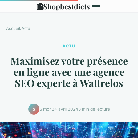
📰
Shopbestdiets
Accueil
›
Actu
ACTU
Maximisez votre présence
en ligne avec une agence
SEO experte à Wattrelos
Simon
24 avril 2024
3 min de lecture
S