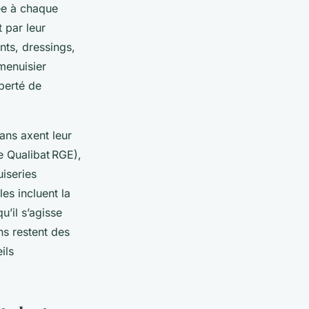
ée à chaque
 par leur
nts, dressings,
 menuisier
iberté de
sans axent leur
e Qualibat RGE),
uiseries
es incluent la
u’il s’agisse
ns restent des
ils