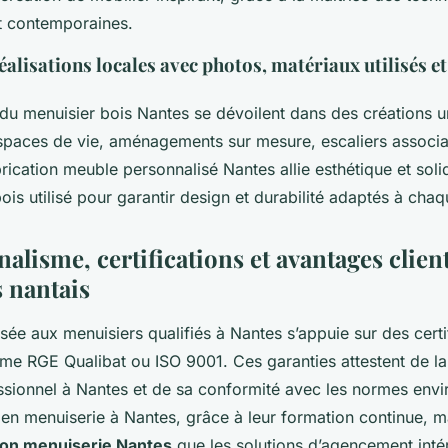
et contemporaines.
alisations locales avec photos, matériaux utilisés et
 du menuisier bois Nantes se dévoilent dans des créations u
paces de vie, aménagements sur mesure, escaliers associan
rication meuble personnalisé Nantes allie esthétique et solid
ois utilisé pour garantir design et durabilité adaptés à chaqu
alisme, certifications et avantages client
 nantais
ée aux menuisiers qualifiés à Nantes s’appuie sur des certi
e RGE Qualibat ou ISO 9001. Ces garanties attestent de la 
ssionnel à Nantes et de sa conformité avec les normes env
 en menuiserie à Nantes, grâce à leur formation continue, ma
ion menuiserie Nantes
que les solutions d’agencement inté