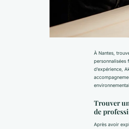
À Nantes, trouve
personnalisées f
d’expérience, A
accompagnement 
environnementale
Trouver un 
de profess
Après avoir expl