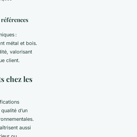
 références
niques :
t métal et bois.
ité, valorisant
e client.
s chez les
fications
qualité d’un
ironnementales.
îtrisent aussi
rieur ou