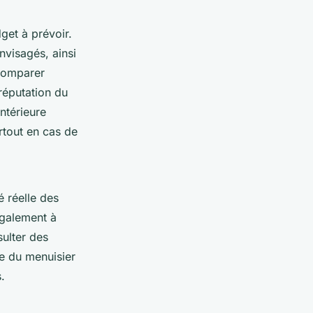
get à prévoir.
nvisagés, ainsi
 comparer
réputation du
ntérieure
rtout en cas de
é réelle des
également à
sulter des
re du menuisier
.