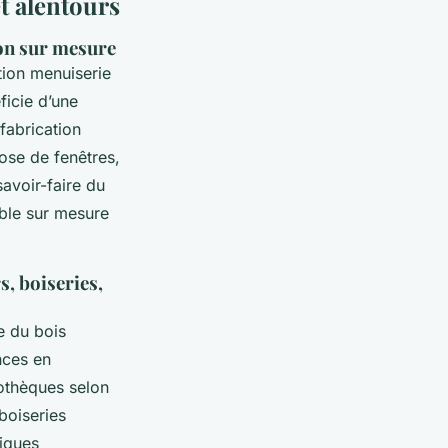
t alentours
ion sur mesure
ation menuiserie
ficie d’une
 fabrication
ose de fenêtres,
avoir-faire du
ble sur mesure
s, boiseries,
e du bois
nces en
othèques selon
boiseries
niques