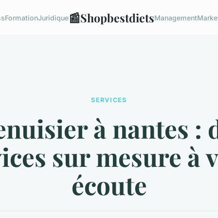
📰
Shopbestdiets
ss
Formation
Juridique
Management
Marke
SERVICES
nuisier à nantes : 
ices sur mesure à 
écoute