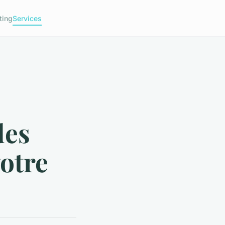
ting
Services
des
votre