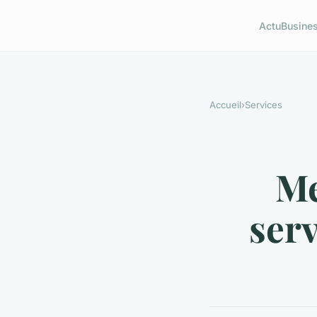
Actu
Busine
Accueil
›
Services
Me
serv