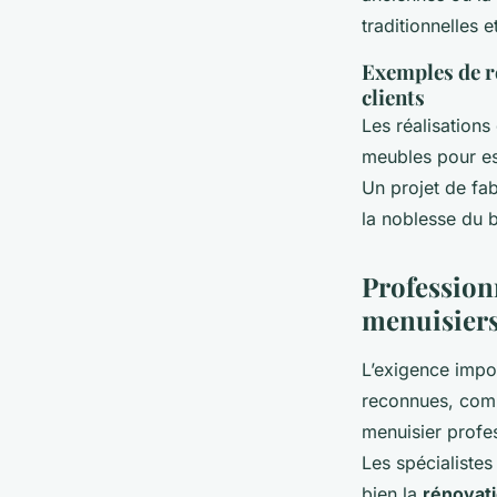
traditionnelles 
Exemples de ré
clients
Les réalisations
meubles pour es
Un projet de fab
la noblesse du b
Professionn
menuisiers
L’exigence impos
reconnues, comm
menuisier profe
Les spécialistes
bien la
rénovat