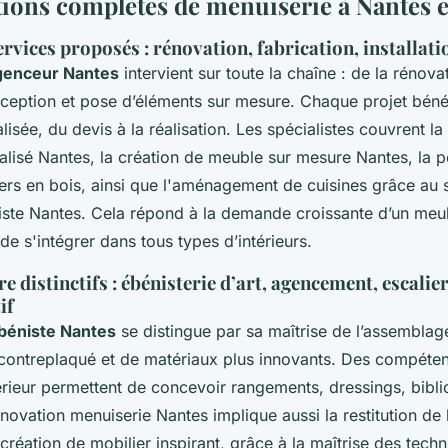
tions complètes de menuiserie à Nantes e
ervices proposés : rénovation, fabrication, installat
genceur Nantes
intervient sur toute la chaîne : de la rénov
nception et pose d’éléments sur mesure. Chaque projet béné
isée, du devis à la réalisation. Les spécialistes couvrent la
lisé Nantes, la création de meuble sur mesure Nantes, la p
ers en bois, ainsi que l'aménagement de cuisines grâce au s
niste Nantes. Cela répond à la demande croissante d’un meu
e s'intégrer dans tous types d’intérieurs.
e distinctifs : ébénisterie d’art, agencement, escalier
if
béniste Nantes
se distingue par sa maîtrise de l’assemblag
 contreplaqué et de matériaux plus innovants. Des compéte
rieur permettent de concevoir rangements, dressings, bibli
énovation menuiserie Nantes implique aussi la restitution de 
création de mobilier inspirant, grâce à la maîtrise des tech