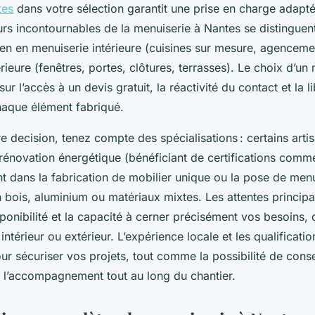
tes
dans votre sélection garantit une prise en charge adapt
urs incontournables de la menuiserie à Nantes se distinguent
ien en menuiserie intérieure (cuisines sur mesure, agenceme
rieure (fenêtres, portes, clôtures, terrasses). Le choix d’un
r l’accès à un devis gratuit, la réactivité du contact et la l
haque élément fabriqué.
re decision, tenez compte des spécialisations : certains arti
 rénovation énergétique (bénéficiant de certifications comm
nt dans la fabrication de mobilier unique ou la pose de men
bois, aluminium ou matériaux mixtes. Les attentes principal
sponibilité et la capacité à cerner précisément vos besoins, q
térieur ou extérieur. L’expérience locale et les qualificatio
ur sécuriser vos projets, tout comme la possibilité de conse
t l’accompagnement tout au long du chantier.