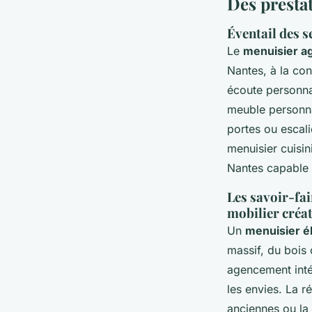
Des presta
Éventail des s
Le
menuisier a
Nantes, à la co
écoute personnal
meuble personna
portes ou escali
menuisier cuisi
Nantes capable d
Les savoir-fair
mobilier créat
Un
menuisier é
massif, du bois
agencement inté
les envies. La r
anciennes ou la 