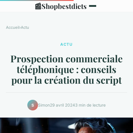
📰
Shopbestdiets
Accueil
›
Actu
ACTU
Prospection commerciale
téléphonique : conseils
pour la création du script
Simon
29 avril 2024
3 min de lecture
S