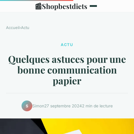
📰
Shopbestdiets
Accueil
›
Actu
ACTU
Quelques astuces pour une
bonne communication
papier
Simon
27 septembre 2024
2 min de lecture
S