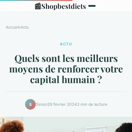
📰
Shopbestdiets
Accueil
›
Actu
ACTU
Quels sont les meilleurs
moyens de renforcer votre
capital humain ?
Simon
29 février 2024
3 min de lecture
S