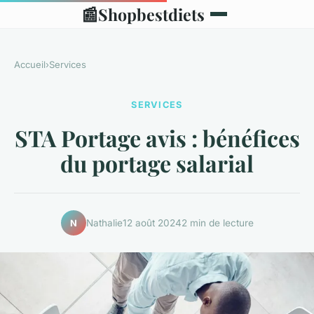
📰
Shopbestdiets
Accueil
›
Services
SERVICES
STA Portage avis : bénéfices
du portage salarial
Nathalie
12 août 2024
2 min de lecture
N