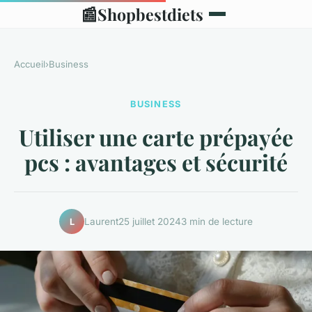
📰
Shopbestdiets
Accueil
›
Business
BUSINESS
Utiliser une carte prépayée
pcs : avantages et sécurité
Laurent
25 juillet 2024
3 min de lecture
L