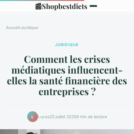
📰
Shopbestdiets
Accueil
›
Juridique
JURIDIQUE
Comment les crises
médiatiques influencent-
elles la santé financière des
entreprises ?
Lucas
23 juillet 2025
9 min de lecture
L