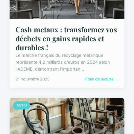
Cash metaux : transformez vos
déchets en gains rapides et
durables !
Le marché français du recyclage métallique
représente 4,2 milliards d'euros en 2024 selon
l'ADEME, démontrant l'importan...
21 novembre 2025
7 min de lecture →
ACTU