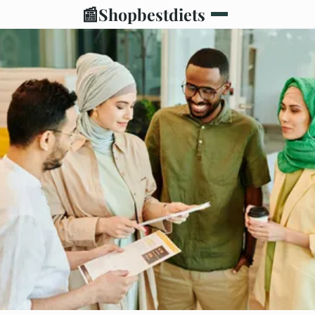
📰
Shopbestdiets