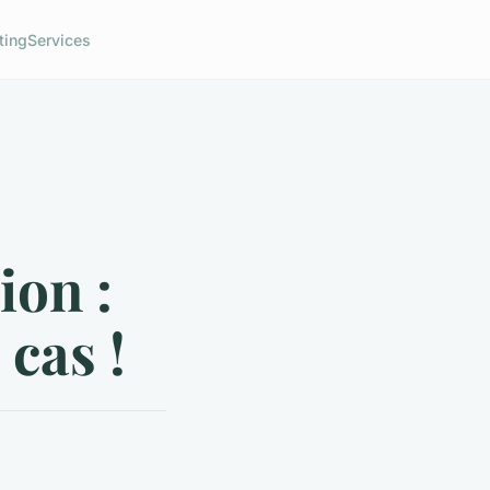
ting
Services
ion :
cas !