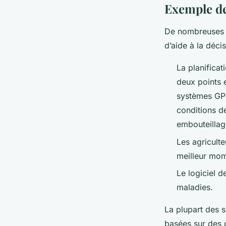
Exemple de
De nombreuses in
d’aide à la déci
La planificat
deux points 
systèmes GPS
conditions de
embouteillag
Les agriculte
meilleur mome
Le logiciel 
maladies.
La plupart des s
basées sur des 