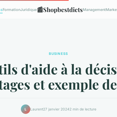
📰
Shopbestdiets
ss
Formation
Juridique
Management
Marke
BUSINESS
ils d'aide à la décis
tages et exemple de 
Laurent
27 janvier 2024
2 min de lecture
L