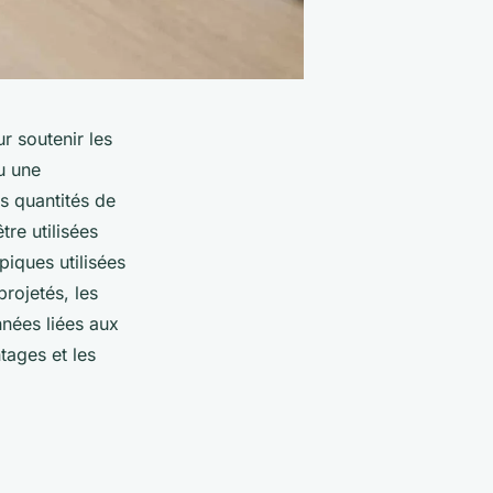
r soutenir les
u une
es quantités de
re utilisées
iques utilisées
rojetés, les
nnées liées aux
tages et les