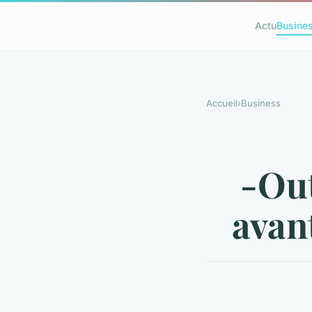
Actu
Busine
Accueil
›
Business
-Out
avan