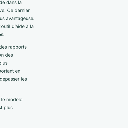
ide dans la
ve. Ce dernier
plus avantageuse.
outil d’aide à la
es.
 des rapports
on des
plus
portant en
 dépasser les
e le modèle
t plus