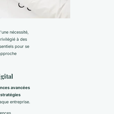
u'une nécessité,
rivilégié à des
sentiels pour se
 approche
gital
nces avancées
s
stratégies
aque entreprise.
gences