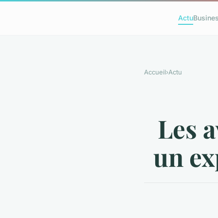
Actu
Busine
Accueil
›
Actu
Les a
un ex