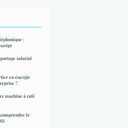
léphonique :
 script
portage salarial
tier en énergie
reprise ?
tre machine à café
: comprendre le
RSE