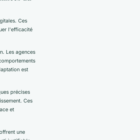
gitales. Ces
er l'efficacité
on. Les agences
x comportements
aptation est
ques précises
tissement. Ces
ace et
offrent une