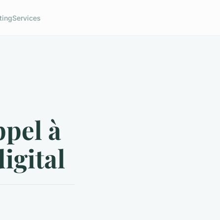
ting
Services
ppel à
igital