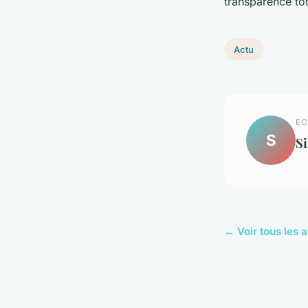
transparence tot
Actu
EC
S
S
← Voir tous les a