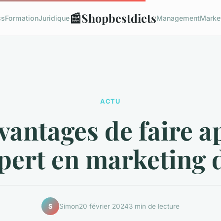
📰
Shopbestdiets
ss
Formation
Juridique
Management
Marke
ACTU
vantages de faire a
pert en marketing d
Simon
20 février 2024
3 min de lecture
S