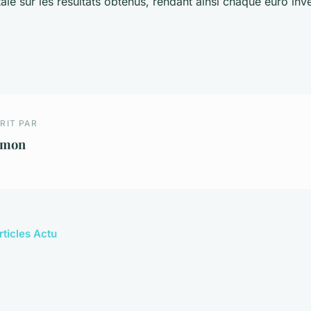
ale sur les résultats obtenus, rendant ainsi chaque euro inves
RIT PAR
imon
rticles Actu