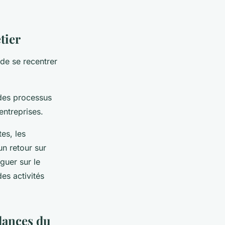
tier
de se recentrer
 des processus
entreprises.
es, les
un retour sur
guer sur le
es activités
dances du