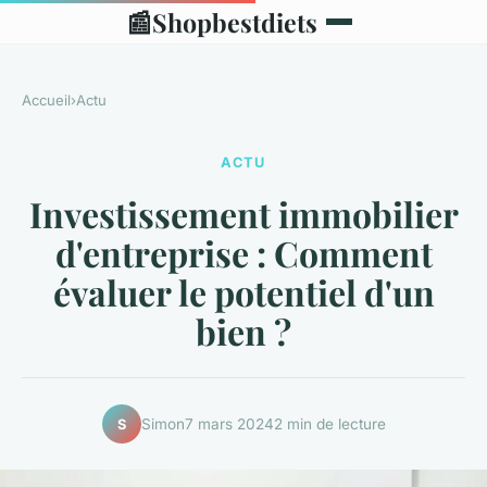
📰
Shopbestdiets
Accueil
›
Actu
ACTU
Investissement immobilier
d'entreprise : Comment
évaluer le potentiel d'un
bien ?
Simon
7 mars 2024
2 min de lecture
S