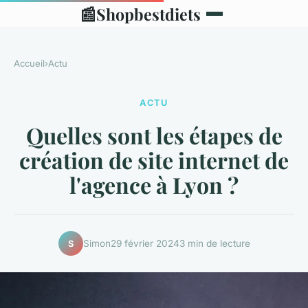
📰
Shopbestdiets
Accueil
›
Actu
ACTU
Quelles sont les étapes de
création de site internet de
l'agence à Lyon ?
Simon
29 février 2024
3 min de lecture
S