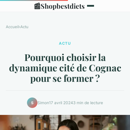
📰
Shopbestdiets
Accueil
›
Actu
ACTU
Pourquoi choisir la
dynamique cité de Cognac
pour se former ?
Simon
17 avril 2024
3 min de lecture
S